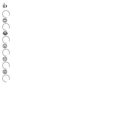
👍
😍
😂
😲
😔
😡