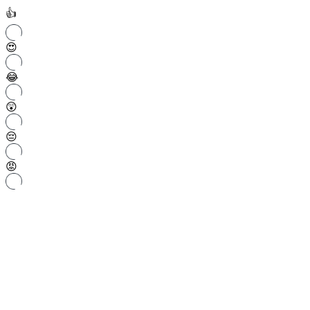
👍
😍
😂
😲
😔
😡