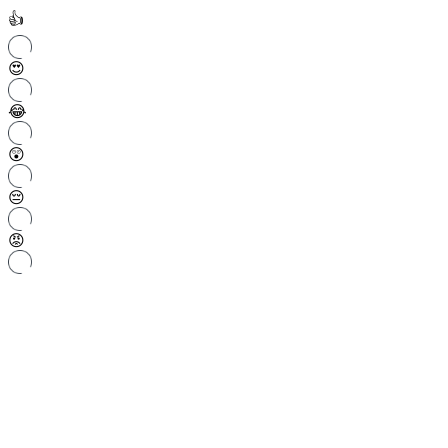
👍
😍
😂
😲
😔
😡