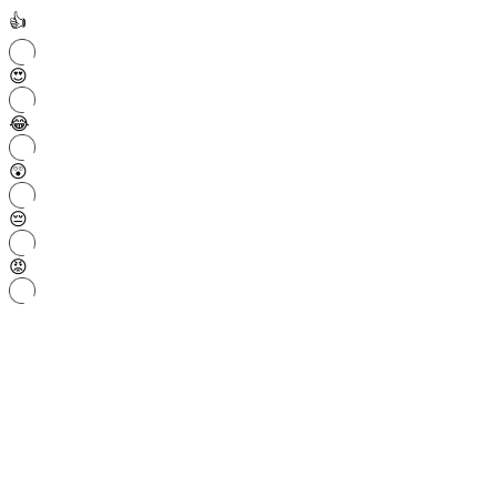
👍
😍
😂
😲
😔
😡