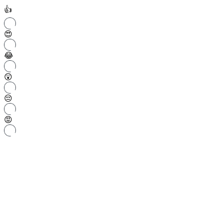
👍
😍
😂
😲
😔
😡