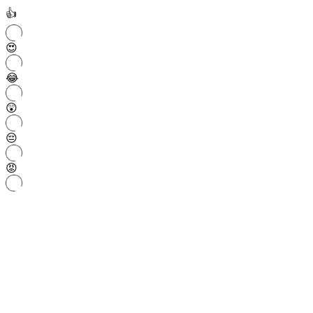
👍
😍
😂
😲
😔
😡