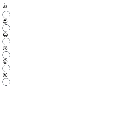
👍
😍
😂
😲
😔
😡