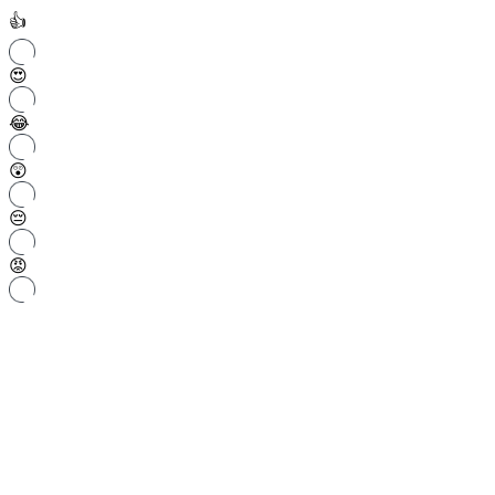
👍
😍
😂
😲
😔
😡