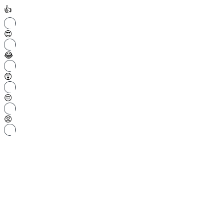
👍
😍
😂
😲
😔
😡