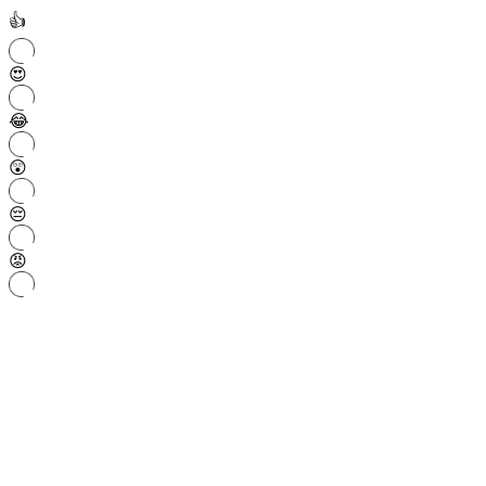
👍
😍
😂
😲
😔
😡