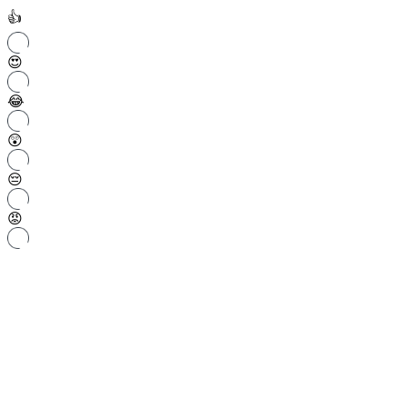
👍
😍
😂
😲
😔
😡