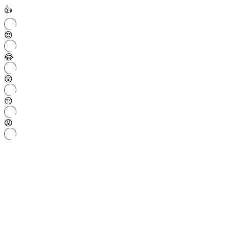
👍
😍
😂
😲
😔
😡