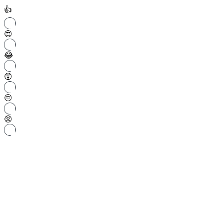
👍
😍
😂
😲
😔
😡