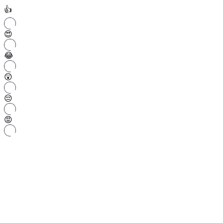
👍
😍
😂
😲
😔
😡