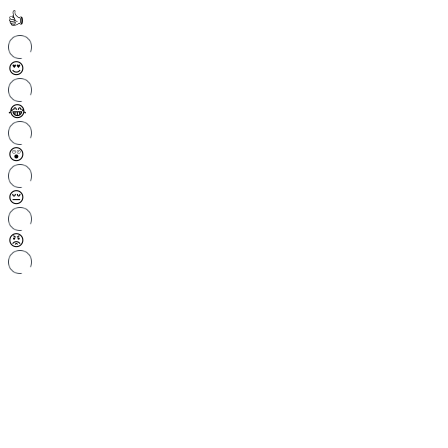
👍
😍
😂
😲
😔
😡