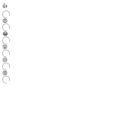
👍
😍
😂
😲
😔
😡