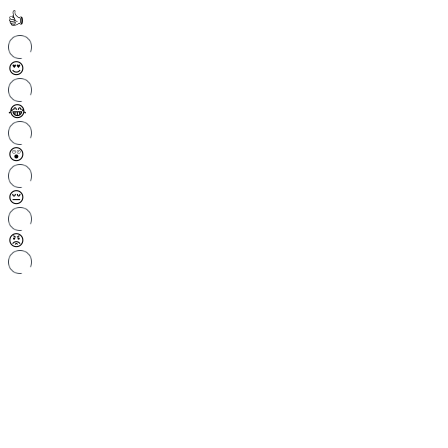
👍
😍
😂
😲
😔
😡