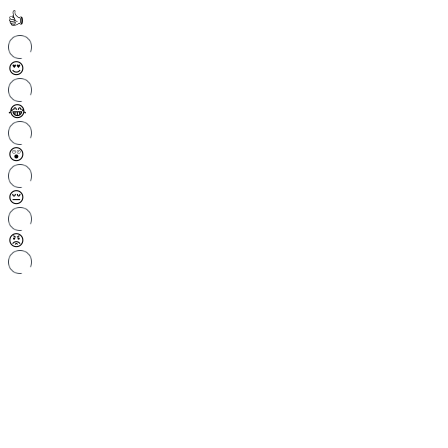
👍
😍
😂
😲
😔
😡