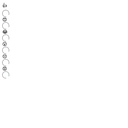
👍
😍
😂
😲
😔
😡