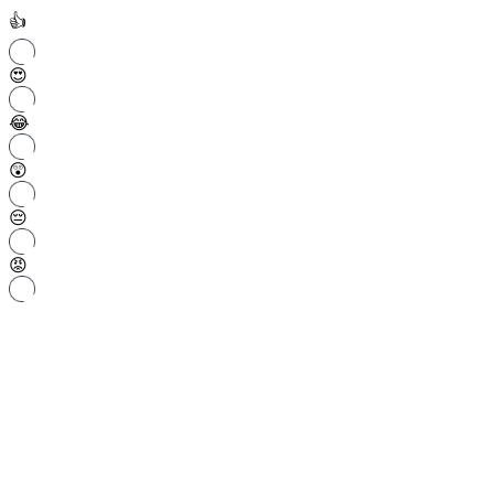
👍
😍
😂
😲
😔
😡