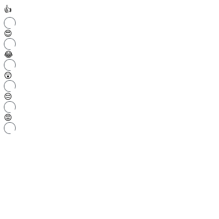
👍
😍
😂
😲
😔
😡