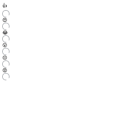
👍
😍
😂
😲
😔
😡