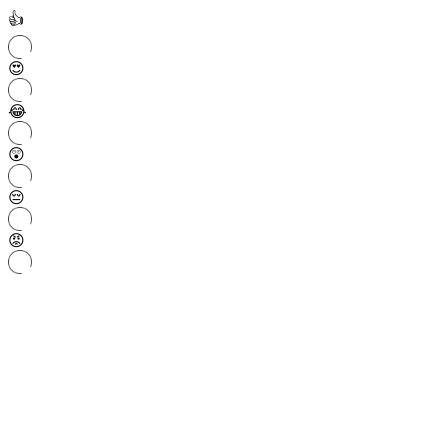
👍
😍
😂
😲
😔
😡