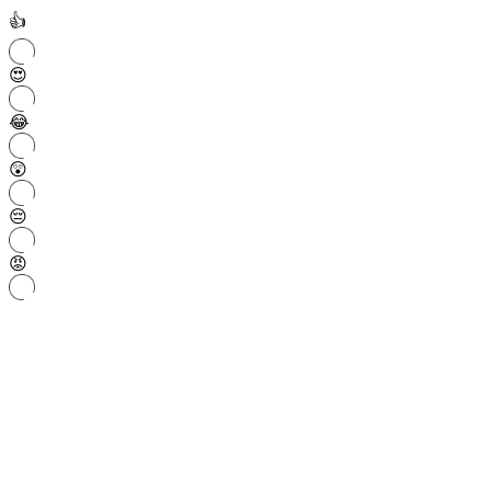
👍
😍
😂
😲
😔
😡