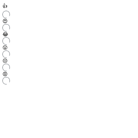
👍
😍
😂
😲
😔
😡