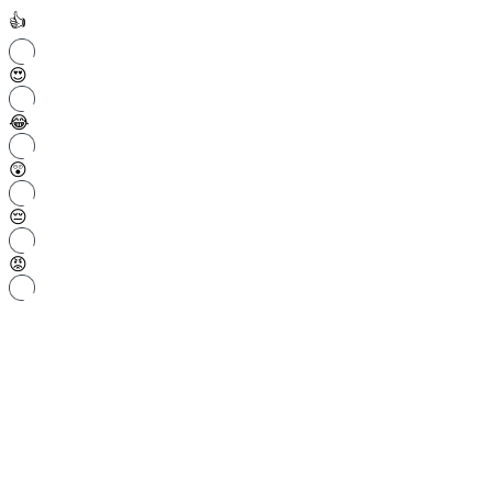
👍
😍
😂
😲
😔
😡