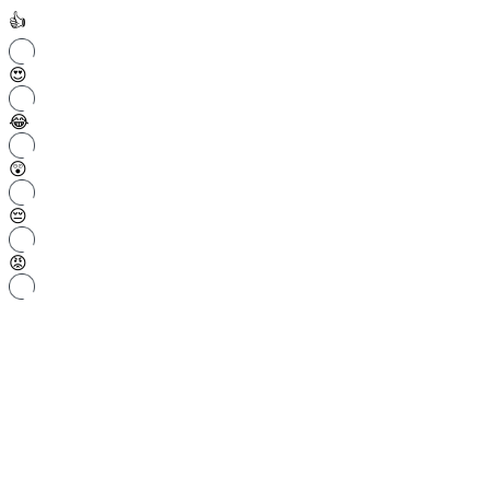
👍
😍
😂
😲
😔
😡