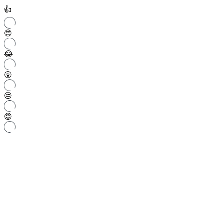
👍
😍
😂
😲
😔
😡