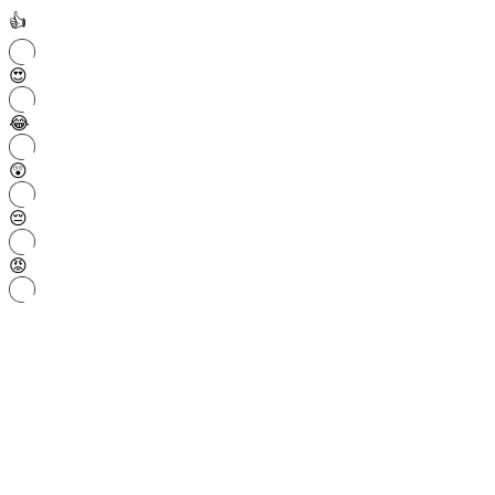
👍
😍
😂
😲
😔
😡