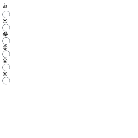
👍
😍
😂
😲
😔
😡