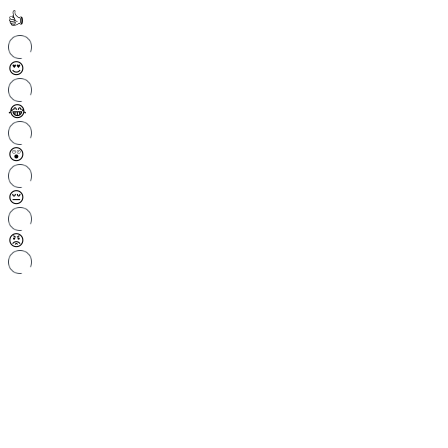
👍
😍
😂
😲
😔
😡