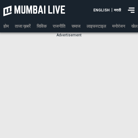
|
ENGLISH
मराठी
होम
ताजा ख़बरें
सिविक
राजनीति
समाज
लाइफस्टाइल
मनोरंजन
खेल
Advertisement