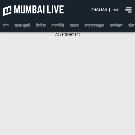
|
ENGLISH
मराठी
होम
ताजा ख़बरें
सिविक
राजनीति
समाज
लाइफस्टाइल
मनोरंजन
खेल
Advertisement