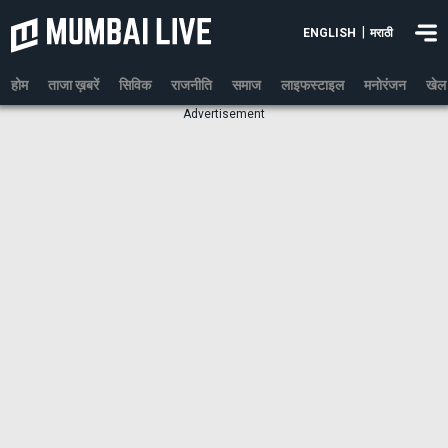
|
ENGLISH
मराठी
होम
ताजा ख़बरें
सिविक
राजनीति
समाज
लाइफस्टाइल
मनोरंजन
खेल
Advertisement