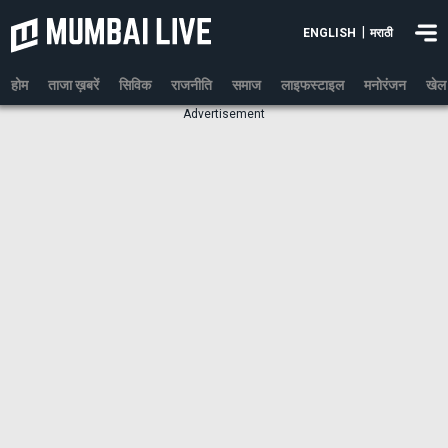
|
ENGLISH
मराठी
होम
ताजा ख़बरें
सिविक
राजनीति
समाज
लाइफस्टाइल
मनोरंजन
खेल
Advertisement