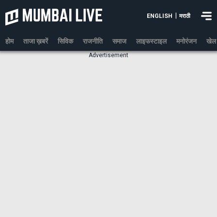
|
ENGLISH
मराठी
होम
ताजा ख़बरें
सिविक
राजनीति
समाज
लाइफस्टाइल
मनोरंजन
खेल
Advertisement