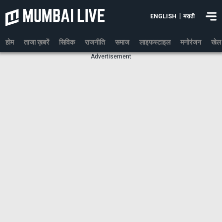
|
ENGLISH
मराठी
होम
ताजा ख़बरें
सिविक
राजनीति
समाज
लाइफस्टाइल
मनोरंजन
खेल
Advertisement