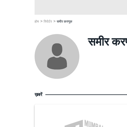
होम
रिपोर्टर
समीर करणूक
समीर कर
ख़बरें