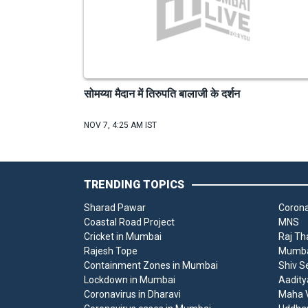
सोमय्या मैदान में तिरुपति बालाजी के दर्शन
NOV 7, 4:25 AM IST
TRENDING TOPICS
Sharad Pawar
Corona
Coastal Road Project
MNS
Cricket in Mumbai
Raj Th
Rajesh Tope
Mumbai
Containment Zones in Mumbai
Shiv S
Lockdown in Mumbai
Aadity
Coronavirus in Dharavi
Maha V