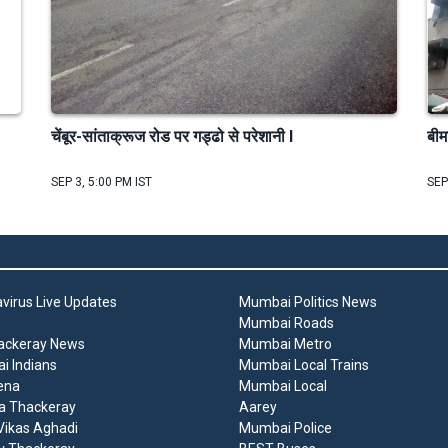
चेंबूर-सांताक्रूज रोड पर गड्ढो से परेशानी I
बीम
SEP 3, 5:00 PM IST
SEP
virus Live Updates
Mumbai Politics News
Mumbai Roads
ackeray News
Mumbai Metro
 Indians
Mumbai Local Trains
ena
Mumbai Local
a Thackeray
Aarey
ikas Aghadi
Mumbai Police