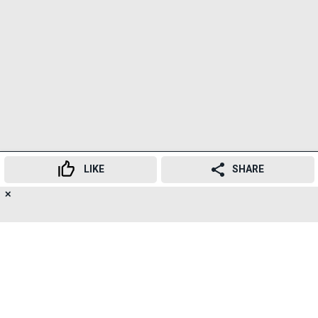
LIKE
SHARE
नई गाड़ियों से भी प्रदूषण कम होगा
✕
16
👍
😍
😂
😲
😔
😡
SHARES
BMC के सॉलिड वेस्ट मैनेजमेंट डिपार्टमेंट के सीनियर
अधिकारियों ने कहा कि नए सिस्टम में बड़ी कैपेसिटी वाली बंद
गाड़ियों का इस्तेमाल होगा। इसकी वजह से:
कचरा ट्रांसपोर्ट करने के लिए लगने वाले चक्करों की संख्या कम