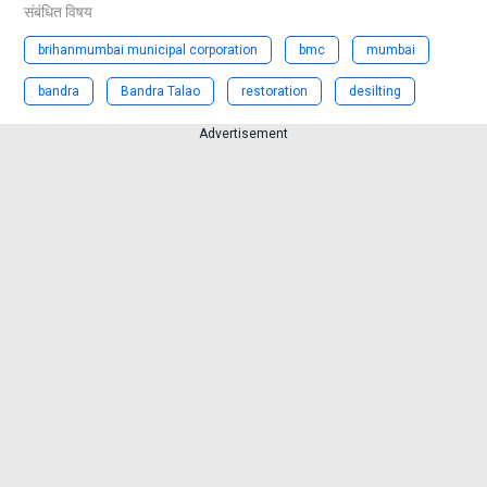
संबंधित विषय
brihanmumbai municipal corporation
bmc
mumbai
bandra
Bandra Talao
restoration
desilting
Advertisement