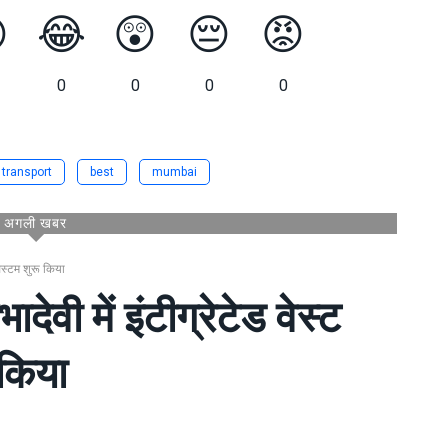

😂
😲
😔
😡
0
0
0
0
 transport
best
mumbai
अगली खबर
सिस्टम शुरू किया
ादेवी में इंटीग्रेटेड वेस्ट
 किया