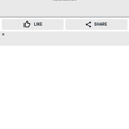
LIKE
SHARE
✕
16
👍
😍
😂
😲
😔
😡
SHARES