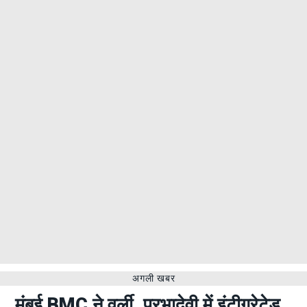
अगली खबर
मुंबई BMC ने वर्ली, प्रभादेवी में इंटीग्रेटेड