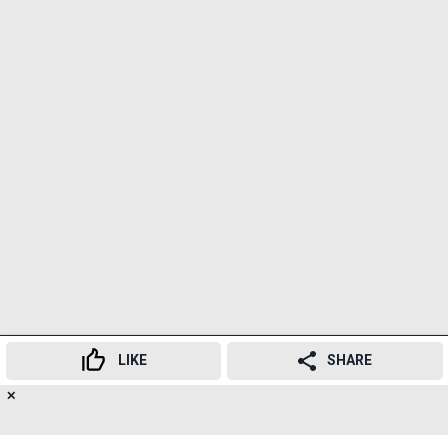
LIKE
SHARE
✕
18
👍
😍
😂
😲
😔
😡
SHARES
यह भी पढ़ें-
वॉटर ट्रांसपोर्ट सर्विस डिजिटल होंगी; ऑनलाइन