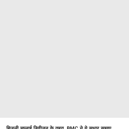
बिजली सप्लाई डिवीज़न के तहत, BMC ने ये सुधार सुझाए