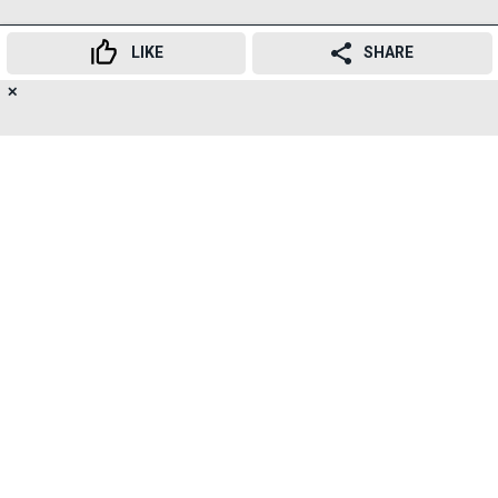
LIKE
SHARE
✕
20
👍
😍
😂
😲
😔
😡
SHARES
जांच में पता चला कि चोरी सिर्फ़ डोनेशन बॉक्स से पैसे निकालने
तक ही सीमित नहीं थी, बल्कि इसमें कई तरीके शामिल थे। ट्रस्ट