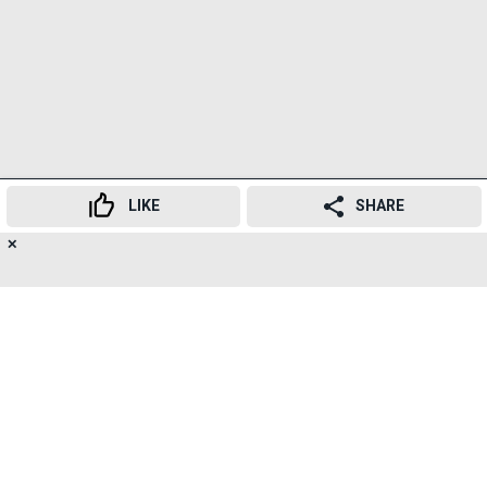
LIKE
SHARE
✕
20
👍
😍
😂
😲
😔
😡
SHARES
मामला अब न्यायिक प्रक्रिया से आगे बढ़ेगा, और उम्मीद है कि
पुरोहित आने वाले दिनों में और कानूनी राहत मांगेंगे।
इस घटना पर राजनीतिक प्रतिक्रियाएं सामने आई हैं, जिसमें
BJP अपने पार्षद के खिलाफ कार्रवाई की आलोचना कर रही है,
जबकि मामले में कानूनी कार्रवाई जारी है। यह मामला अप्रैल