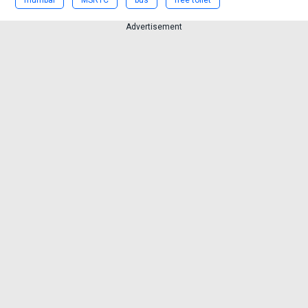
mumbai
MSRTC
bus
free toilet
Advertisement