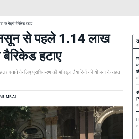
ा के मेट्रो बैरिकेड हटाए
नसून से पहले 1.14 लाख
त
रो बैरिकेड हटाए
म
म
बेहतर बनाने के लिए प्राधिकरण की मॉनसून तैयारियों की योजना के तहत
क
a
अ
MUMBAI
P
a
I
a