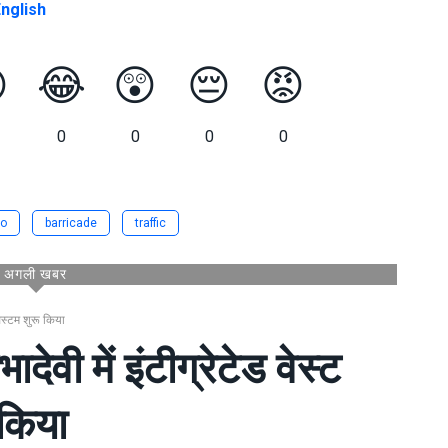
nglish

😂
😲
😔
😡
0
0
0
0
o
barricade
traffic
अगली खबर
सिस्टम शुरू किया
ादेवी में इंटीग्रेटेड वेस्ट
 किया