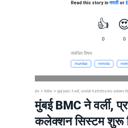
Read this story in
मराठी
or
E
👍

0
0
संबंधित विषय
mumbai
mmrda
metr
होम
सिविक
मुंबई BMC ने वर्ली, प्रभादेवी में इंटीग्रेटेड वेस्ट कलेक्शन 
मुंबई BMC ने वर्ली, प्रभ
कलेक्शन सिस्टम शुरू