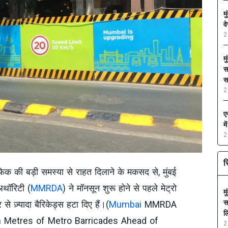
म
व
2
म
स
स
2
ए
म
2
स
रैफिक की बड़ी समस्या से राहत दिलाने के मकसद से, मुंबई
अथॉरिटी (
MMRDA
) ने मॉनसून शुरू होने से पहले मेट्रो
म
स
े ज़्यादा बैरिकेड्स हटा दिए हैं।(
Mumbai
MMRDA
ल
 Metres of Metro Barricades Ahead of
2