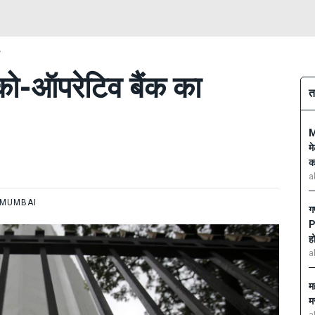
ा
 को-ऑपरेटिव बैंक का
त
M
म
क
a
MUMBAI
ग
P
ह
a
मह
म