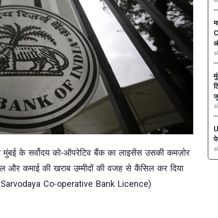
a
म
C
ऑ
a
म
ट
ज
a
U
प
a
े मुंबई के सर्वोदय को-ऑपरेटिव बैंक का लाइसेंस उसकी कमज़ोर
िटल और कमाई की खराब उम्मीदों की वजह से कैंसिल कर दिया
Sarvodaya Co-operative Bank Licence)