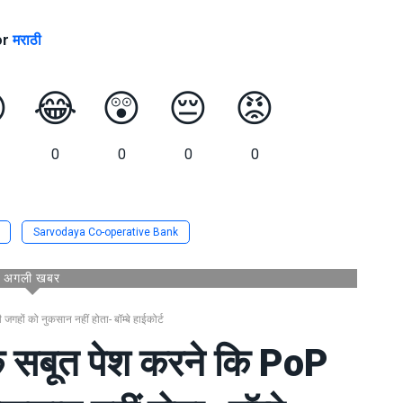
or
मराठी

😂
😲
😔
😡
0
0
0
0
Sarvodaya Co-operative Bank
अगली खबर
हों को नुकसान नहीं होता- बॉम्बे हाईकोर्ट
क सबूत पेश करने कि PoP