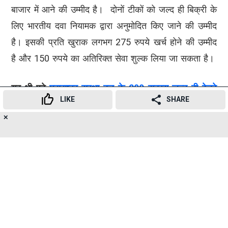
बाजार में आने की उम्मीद है। दोनों टीकों को जल्द ही बिक्री के
लिए भारतीय दवा नियामक द्वारा अनुमोदित किए जाने की उम्मीद
है। इसकी प्रति खुराक लगभग 275 रुपये खर्च होने की उम्मीद
है और 150 रुपये का अतिरिक्त सेवा शुल्क लिया जा सकता है।
यह भी पढ़े-
महाराष्ट्र सुरक्षा बल के 200 सदस्य जल्द ही रेलवे
LIKE
SHARE
सुरक्षा बल में शामिल होंगे
✕
19
👍
😍
😂
😲
😔
😡
SUBSCRIBE TO
SHARES
NEWSLETTER
TELEGRAM
संबंधित विषय
coronavirus
COVID-19
omicron
Bharat Biotech
DGCI
intranasal Covid booster doses
Advertisement