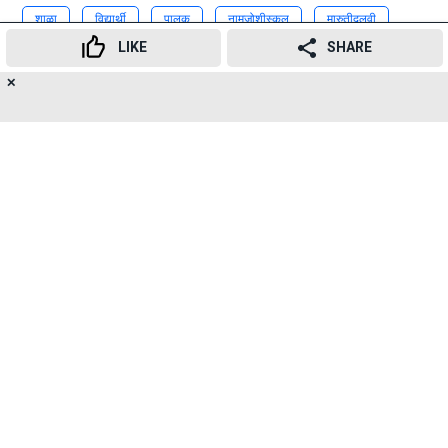
शाळा
विद्यार्थी
पालक
नामजोशीस्कूल
मारुतीदलवी
LIKE
SHARE
बालदिवस
MNS
NMJoshischool
MarutiDalvi
✕
20
👍
😍
😂
😲
😔
😡
Advertisement
SHARES