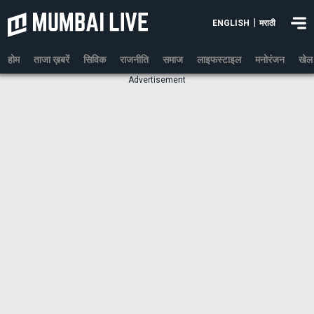
|
ENGLISH
मराठी
होम
ताजा ख़बरें
सिविक
राजनीति
समाज
लाइफस्टाइल
मनोरंजन
खेल
Advertisement