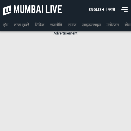
|
ENGLISH
मराठी
होम
ताजा ख़बरें
सिविक
राजनीति
समाज
लाइफस्टाइल
मनोरंजन
खेल
Advertisement